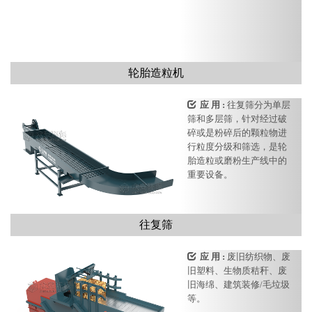
轮胎造粒机
应 用 :
往复筛分为单层
筛和多层筛，针对经过破
碎或是粉碎后的颗粒物进
行粒度分级和筛选，是轮
胎造粒或磨粉生产线中的
重要设备。
往复筛
应 用 :
废旧纺织物、废
旧塑料、生物质秸秆、废
旧海绵、建筑装修/毛垃圾
等。