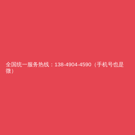
振动筛
应 用 :
废旧轮胎再生处
置系统
全国统一服务热线：138-4904-4590（手机号也是
微）
轮胎破胶机
应 用 :
工业垃圾（布
条、皮革等）、生活垃
圾、农林废弃物等