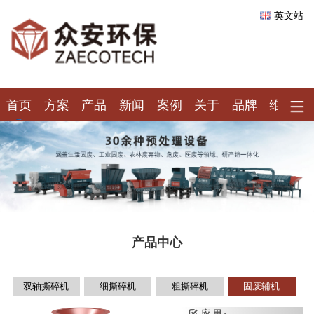
英文站
首页
方案
产品
新闻
案例
关于
品牌
维保
产品中心
双轴撕碎机
细撕碎机
粗撕碎机
固废辅机
应 用 :